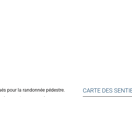
CARTE DES SENTI
qués pour la randonnée pédestre.
s, les sentiers proposés se
CONDITIONS DES 
 grandes zones urbaines !
 territoire boisé est l’un des
CENTRE DE LOCA
’automne, cinq kilomètres de