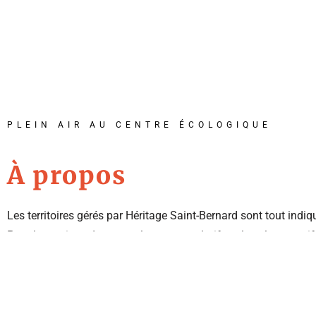
PLEIN AIR AU CENTRE ÉCOLOGIQUE
À propos
Les territoires gérés par Héritage Saint-Bernard sont tout indi
Pour les curieux de nature, les contemplatifs et les plus sportif
situent au cœur de riches écosystèmes, et ce, à proximité des
Faisant partie du réseau des parcs de la ville de Châteauguay, ce
parcs les plus visités de la région. Au printemps, à l’été et à l