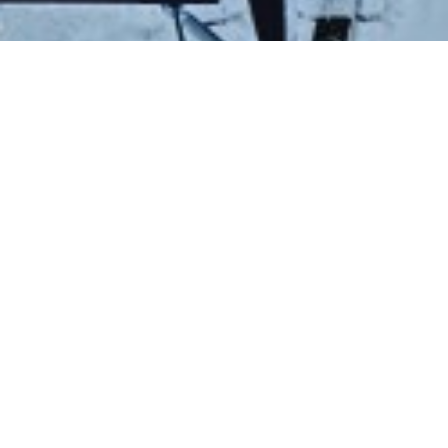
PLEIN AIR AU CENTRE ÉCOLOGIQUE
À propos de l'activité
Cet hiver, des trottinettes des neiges sont offertes
gratuitement aux randonneurs du centre écologique
Fernand-Seguin.
Une belle façon de profiter de l’hiver et de découvrir les